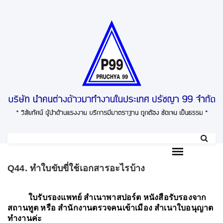
S
k
i
p
t
o
c
o
n
t
e
n
t
Q44. ทำใบขับขี่ใช้เอกสารอะไรบ้าง
ใบรับรองแพทย์ สำเนาพาสปอร์ต หนังสือรับรองจาก
สถานทูต หรือ สำนักงานตรวจคนเข้าเมือง สำเนาใบอนุญาต
ทำงานค่ะ