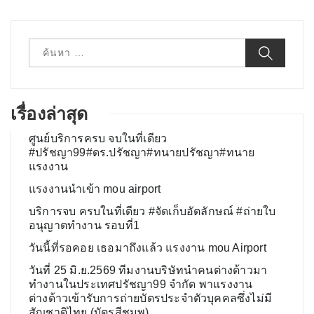
ค้
น
ห
า
สำ
ห
เรื่องล่าสุด
รั
บ
ศูนย์บริการครบ จบในที่เดียว
:
#ปรัชญา99#ดร.ปรัชญา#ทนายปรัชญา#ทนาย
แรงงาน
แรงงานนำเข้า mou airport
บริการจบ ครบในที่เดียว #จัดเก็บอัตลักษณ์ #ถ่ายใบ
อนุญาตทำงาน รอบที่1
วันนี้ที่รอคอย เธอมาถึงแล้ว แรงงาน mou Airport
วันที่ 25 มิ.ย.2569 ทีมงานบริษัทนำคนต่างด้าวมา
ทำงานในประเทศปรัชญา99 จำกัด พาแรงงาน
ต่างด้าวเข้ารับการถ่ายบัตรประจำตัวบุคคลซึ่งไม่มี
สัญชาติไทย (บัตรสีชมพู)